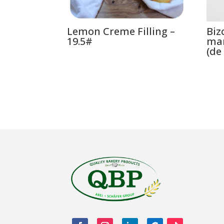
Lemon Creme Filling –
Biz
19.5#
man
(de