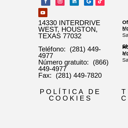
14330 INTERDRIVE
Of
WEST, HOUSTON,
Mo
5
TEXAS 77032
Sa
Sh
Ho
Teléfono:
(281) 449-
Mo
4
4977
Sa
Número gratuito:
(866)
449-4977
Fax:
(281) 449-7820
POLÍTICA DE
T
COOKIES
C