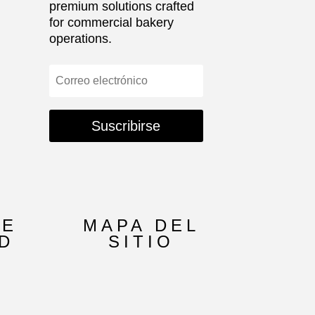
premium solutions crafted
for commercial bakery
operations.
Suscribirse
DE
MAPA DEL
D
SITIO