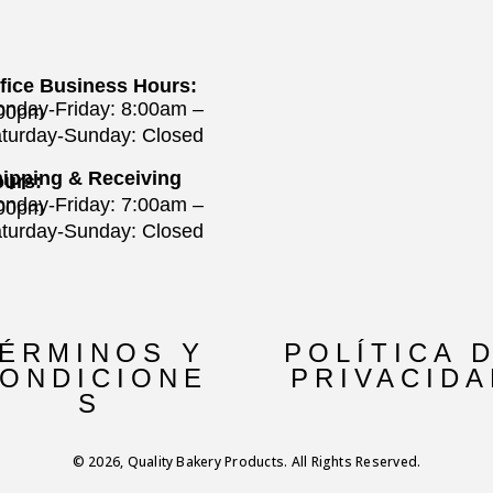
fice Business Hours:
nday-Friday: 8:00am –
:00pm
turday-Sunday: Closed
ipping & Receiving
urs:
nday-Friday: 7:00am –
:00pm
turday-Sunday: Closed
ÉRMINOS Y
POLÍTICA 
ONDICIONE
PRIVACIDA
S
© 2026, Quality Bakery Products. All Rights Reserved.